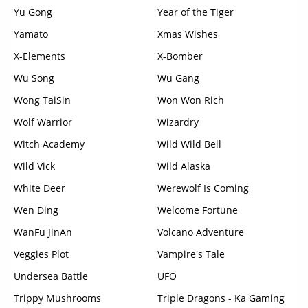
Yu Gong
Year of the Tiger
Yamato
Xmas Wishes
X-Elements
X-Bomber
Wu Song
Wu Gang
Wong TaiSin
Won Won Rich
Wolf Warrior
Wizardry
Witch Academy
Wild Wild Bell
Wild Vick
Wild Alaska
White Deer
Werewolf Is Coming
Wen Ding
Welcome Fortune
WanFu JinAn
Volcano Adventure
Veggies Plot
Vampire's Tale
Undersea Battle
UFO
Trippy Mushrooms
Triple Dragons - Ka Gaming