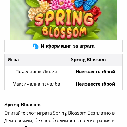
Информация за играта
Игра
Spring Blossom
Печеливши Линии
Неизвестенброй
Максимална печалба
Неизвестенброй
Spring Blossom
Опитайте слот играта Spring Blossom Безплатно в
Демо режим, без необходимост от регистрация и