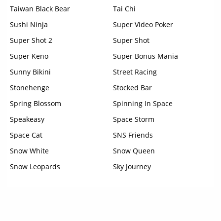
Taiwan Black Bear
Tai Chi
Sushi Ninja
Super Video Poker
Super Shot 2
Super Shot
Super Keno
Super Bonus Mania
Sunny Bikini
Street Racing
Stonehenge
Stocked Bar
Spring Blossom
Spinning In Space
Speakeasy
Space Storm
Space Cat
SNS Friends
Snow White
Snow Queen
Snow Leopards
Sky Journey