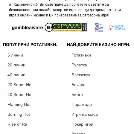
от Казино-игри.бг Ви съветваме да прочетете съветите за
безопасност при онлайн хазартни игри, преди да преминете към
игра в онлайн казино и Ви призоваваме за отговорна игра!
ПОПУЛЯРНИ РОТАТИВКИ:
НАЙ-ДОБРИТЕ КАЗИНО ИГРИ:
5 линии
Ротативки
20 линии
Рулетка
40 линии
Блекджек
20 Super Hot
Бакара
40 Super Hot
Бинго
Flaming Hot
Пирамиди
Burning Hot
Игри на маса
Rise of Ra
Покер игри
Зарове