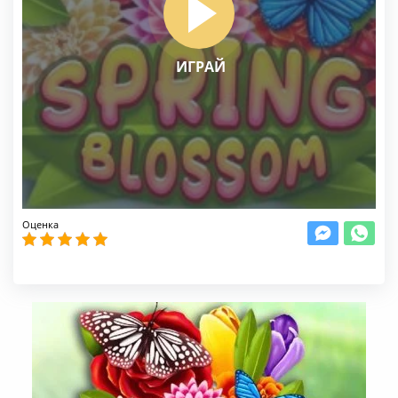
Оценка