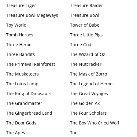
Treasure Tiger
Treasure Raider
Treasure Bowl Megaways
Treasure Bowl
Toy World
Tower of Babel
Tomb Heroes
Three Little Pigs
Three Heroes
Three Gods
Three Bandits
The Wizard of Oz
The Primeval Rainforest
The Nutcracker
The Musketeers
The Mask of Zorro
The Lotus Lamp
The Legend of Heroes
The King of Dinosaurs
The Great Voyages
The Grandmaster
The Golden Ax
The Gingerbread Land
The Four Scholars
The Door Gods
The Boy Who Cried Wolf
The Apes
Tao