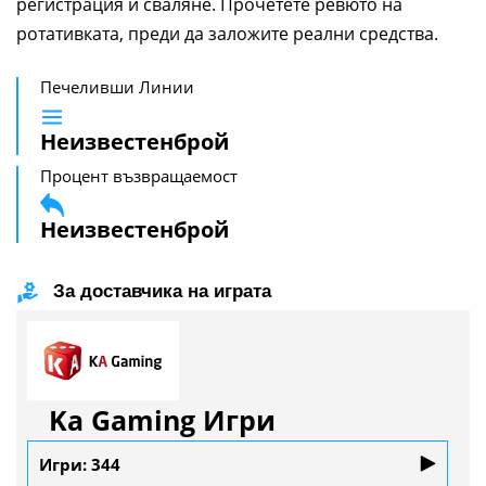
регистрация и сваляне. Прочетете ревюто на
ротативката, преди да заложите реални средства.
Печеливши Линии
Неизвестенброй
Процент възвращаемост
Неизвестенброй
За доставчика на играта
Ka Gaming Игри
Игри: 344