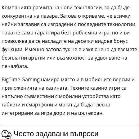
Компанията разчита на нови технологии, за да бъде
конкурентна на пазара. Затова откриваме, че всички
нейни заглавия са изградени с последните технологии.
Това не само гарантира безпроблемна игра, но и ви
позволява да се насладите на десетки видове бонус
функции. Именно затова тук не е изключено да вземете
безплатни врътки или възможност за удвояване на
печалбата.
BigTime Gaming намира място и в мобилните версии и
приложенията на казината. Техните казино игри са
напълно съвместими с мобилни устройства като
таблети и смартфони и могат да бъдат лесно
интегрирани за игра дори и на цял екран.
Често задавани въпроси