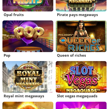
Opal fruits
Pirate pays megaways
Pop
Queen of riches
Royal mint megaways
Slot vegas megaquads