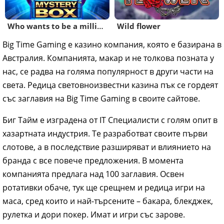
Who wants to be a millionaire mystery box
Wild flower
Big Time Gaming е казино компания, която е базирана в
Австралия. Компанията, макар и не толкова позната у
нас, се радва на голяма популярност в други части на
света. Редица световноизвестни казина пък се гордеят
със заглавия на Big Time Gaming в своите сайтове.
Биг Тайм е изградена от IT Специалисти с голям опит в
хазартната индустрия. Те разработват своите първи
слотове, а в последствие разширяват и влиянието на
бранда с все повече предложения. В момента
компанията предлага над 100 заглавия. Освен
ротативки обаче, тук ще срещнем и редица игри на
маса, сред които и най-търсените – бакара, блекджек,
рулетка и дори покер. Имат и игри със зарове.