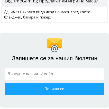
BigTimeGaming предлагат ли игри на маса?
Да, имат няколко вида игри на маса, сред които
блекджек, бакара и покер.
Запишете се за нашия бюлетин
Запиши се