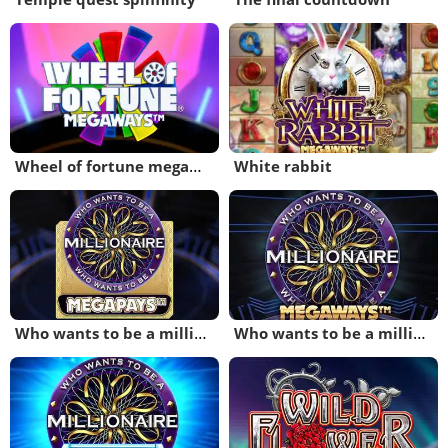
Wheel of fortune megaways
White rabbit
Who wants to be a millionaire megapays
Who wants to be a millionaire megaways