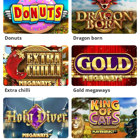
Donuts
Dragon born
Extra chilli
Gold megaways