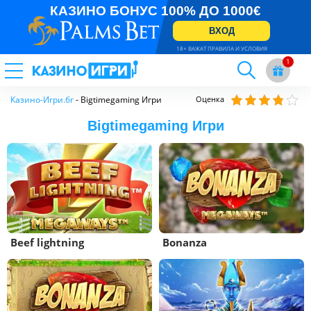
КАЗИНО БОНУС 100% ДО 1000€
ВХОД
18+ ВАЖАТ ПРАВИЛА И УСЛОВИЯ
Оценка
Казино-Игри.бг
-
Bigtimegaming Игри
Bigtimegaming Игри
Beef lightning
Bonanza