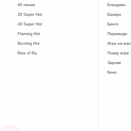
40 линии
Блекджек
20 Super Hot
Бакара
40 Super Hot
Бинго
Flaming Hot
Пирамиди
Burning Hot
Игри на мас
Rise of Ra
Покер игри
Зарове
Кено