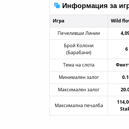
Информация за иг
Игра
Wild fl
Печеливши Линии
4,0
Брой Колони
6
(Барабани)
Тема на слота
Фент
Минимален залог
0.1
Максимален залог
20.
114,0
Максимална печалба
Sta