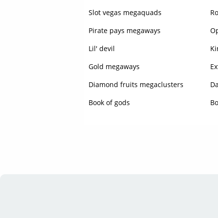
Slot vegas megaquads
Ro
Pirate pays megaways
Op
Lil' devil
Ki
Gold megaways
Ex
Diamond fruits megaclusters
Da
Book of gods
B