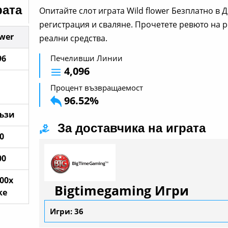
рата
Опитайте слот играта Wild flower Безплатно в
регистрация и сваляне. Прочетете ревюто на р
ower
реални средства.
96
Печеливши Линии
4,096
Процент възвращаемост
96.52%
ъзи
За доставчика на играта
0
00
00x
Bigtimegaming Игри
ke
Игри: 36