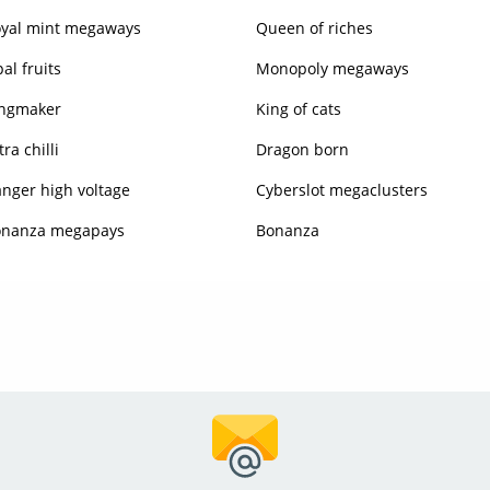
yal mint megaways
Queen of riches
al fruits
Monopoly megaways
ngmaker
King of cats
tra chilli
Dragon born
nger high voltage
Cyberslot megaclusters
onanza megapays
Bonanza