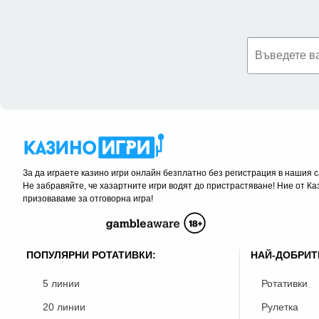
За да играете казино игри онлайн безплатно без регистрация в нашия с
Не забравяйте, че хазартните игри водят до пристрастяване! Ние от Ка
призоваваме за отговорна игра!
ПОПУЛЯРНИ РОТАТИВКИ:
НАЙ-ДОБРИТ
5 линии
Ротативки
20 линии
Рулетка