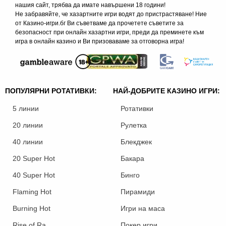
нашия сайт, трябва да имате навършени 18 години!
Не забравяйте, че хазартните игри водят до пристрастяване! Ние
от Казино-игри.бг Ви съветваме да прочетете съветите за
безопасност при онлайн хазартни игри, преди да преминете към
игра в онлайн казино и Ви призоваваме за отговорна игра!
ПОПУЛЯРНИ РОТАТИВКИ:
НАЙ-ДОБРИТЕ КАЗИНО ИГРИ:
5 линии
Ротативки
20 линии
Рулетка
40 линии
Блекджек
20 Super Hot
Бакара
40 Super Hot
Бинго
Flaming Hot
Пирамиди
Burning Hot
Игри на маса
Rise of Ra
Покер игри