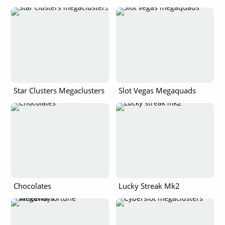
Star Clusters Megaclusters
Slot Vegas Megaquads
Chocolates
Lucky Streak Mk2