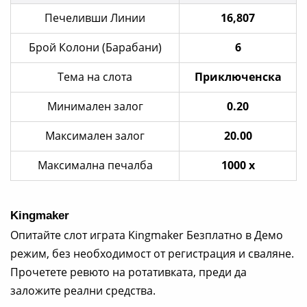
Печеливши Линии
16,807
Брой Колони (Барабани)
6
Тема на слота
Приключенска
Минимален залог
0.20
Максимален залог
20.00
Максимална печалба
1000 x
Kingmaker
Опитайте слот играта Kingmaker Безплатно в Демо
режим, без необходимост от регистрация и сваляне.
Прочетете ревюто на ротативката, преди да
заложите реални средства.