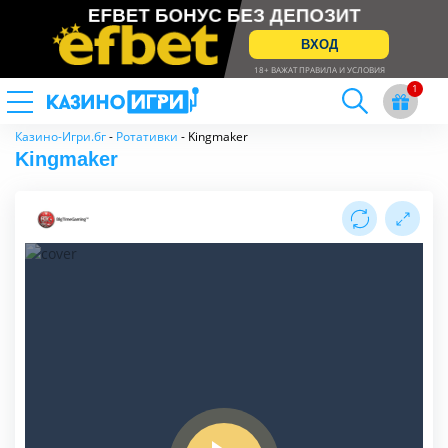
EFBET БОНУС БЕЗ ДЕПОЗИТ
ВХОД
18+ ВАЖАТ ПРАВИЛА И УСЛОВИЯ
Казино-Игри.бг
-
Ротативки
-
Kingmaker
Kingmaker