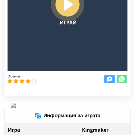
Оценка
Информация за играта
Игра
Kingmaker