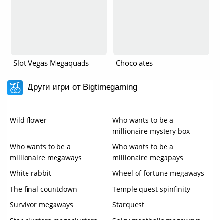
Slot Vegas Megaquads
Chocolates
Други игри от Bigtimegaming
Wild flower
Who wants to be a
millionaire mystery box
Who wants to be a
Who wants to be a
millionaire megaways
millionaire megapays
White rabbit
Wheel of fortune megaways
The final countdown
Temple quest spinfinity
Survivor megaways
Starquest