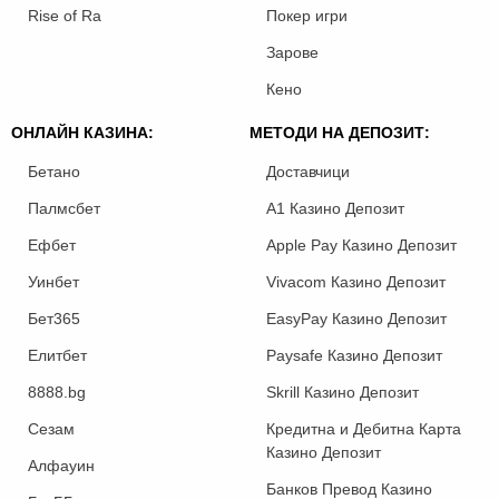
Rise of Ra
Покер игри
Зарове
Кено
ОНЛАЙН КАЗИНА:
МЕТОДИ НА ДЕПОЗИТ:
Бетано
Доставчици
Палмсбет
A1 Казино Депозит
Ефбет
Apple Pay Казино Депозит
Уинбет
Vivacom Казино Депозит
Бет365
EasyPay Казино Депозит
Елитбет
Paysafe Казино Депозит
8888.bg
Skrill Казино Депозит
Сезам
Кредитна и Дебитна Карта
Казино Депозит
Алфауин
Банков Превод Казино