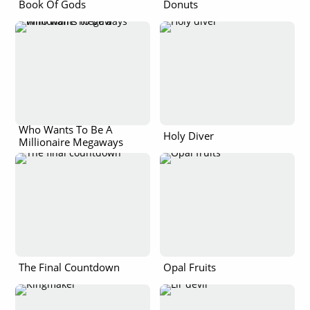
Book Of Gods
Donuts
Who Wants To Be A
Holy Diver
Millionaire Megaways
The Final Countdown
Opal Fruits