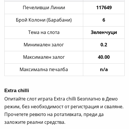
Печеливши Линии
117649
Брой Колони (Барабани)
6
Тема на слота
Зеленчуци
Минимален залог
0.2
Максимален залог
40.00
Максимална печалба
n/a
Extra chilli
Опитайте слот играта Extra chilli Безплатно в Демо
режим, без необходимост от регистрация и сваляне.
Прочетете ревюто на ротативката, преди да
заложите реални средства.