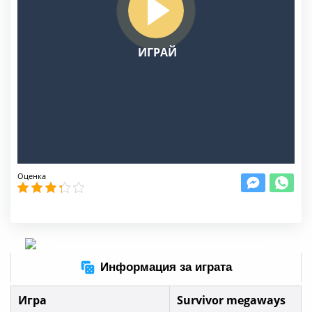
Оценка
Информация за играта
Игра
Survivor megaways