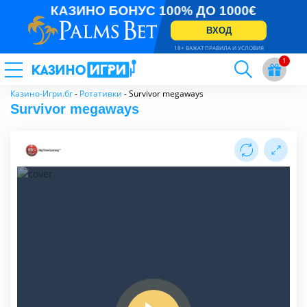
КАЗИНО БОНУС 100% ДО 1000€
ВХОД
18+ ВАЖАТ ПРАВИЛА И УСЛОВИЯ
Казино-Игри.бг
-
Ротативки
-
Survivor megaways
Survivor megaways