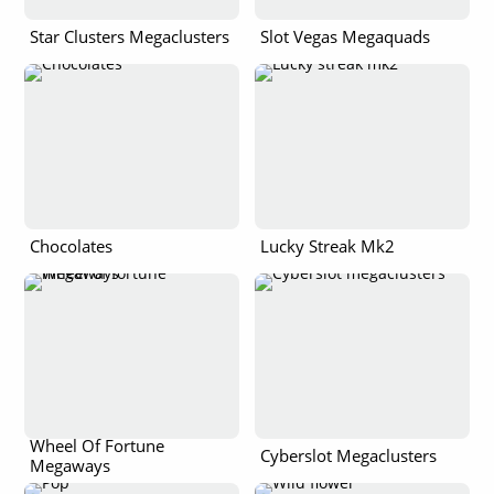
Star Clusters Megaclusters
Slot Vegas Megaquads
Chocolates
Lucky Streak Mk2
Wheel Of Fortune
Cyberslot Megaclusters
Megaways