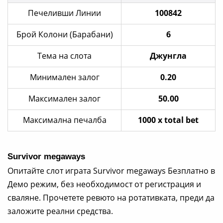
Печеливши Линии
100842
Брой Колони (Барабани)
6
Тема на слота
Джунгла
Минимален залог
0.20
Максимален залог
50.00
Максимална печалба
1000 x total bet
Survivor megaways
Опитайте слот играта Survivor megaways Безплатно в
Демо режим, без необходимост от регистрация и
сваляне. Прочетете ревюто на ротативката, преди да
заложите реални средства.