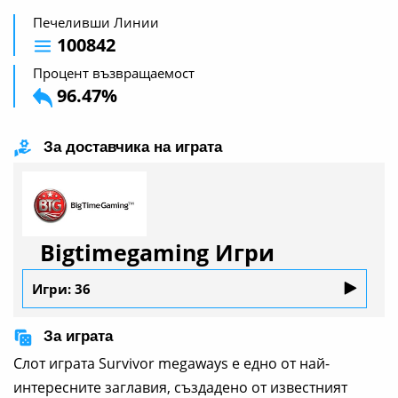
Печеливши Линии
100842
Процент възвращаемост
96.47%
За доставчика на играта
Bigtimegaming Игри
Игри: 36
За играта
Слот играта Survivor megaways е едно от най-
интересните заглавия, създадено от известният