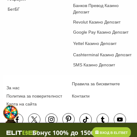
Банков Превод Казино
БетБГ
Депозит
Revolut Казино Депозит
Google Pay Казино Депозит
Yettel Казино Депозит
Cashterminal Казино Депозит
SMS Казино Депозит
Правила за бисквитките
За нас
Политика за поверителност
Контакти
Карта на сайта
Ⓒ Произведено в Пловдив 🇧🇬 България
Бонус 100% до 1500€
ВХОД В ELITBET