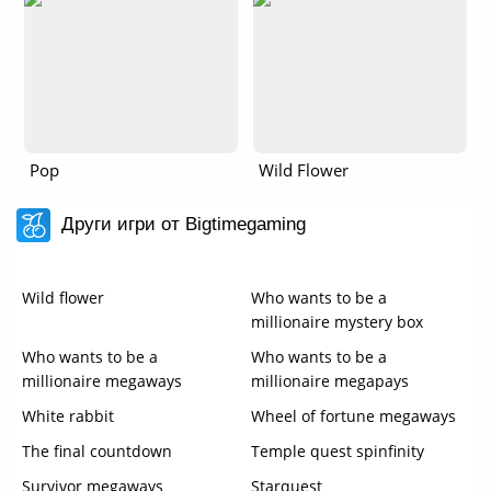
Pop
Wild Flower
Други игри от Bigtimegaming
Wild flower
Who wants to be a
millionaire mystery box
Who wants to be a
Who wants to be a
millionaire megaways
millionaire megapays
White rabbit
Wheel of fortune megaways
The final countdown
Temple quest spinfinity
Survivor megaways
Starquest