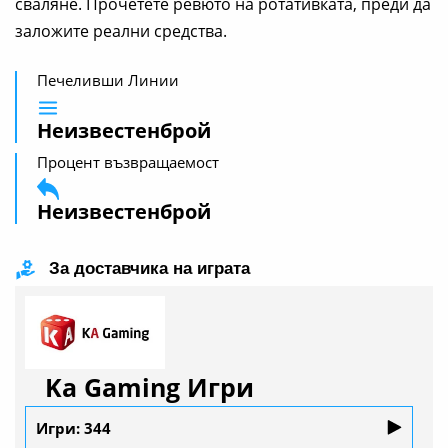
сваляне. Прочетете ревюто на ротативката, преди да
заложите реални средства.
Печеливши Линии
Неизвестенброй
Процент възвращаемост
Неизвестенброй
За доставчика на играта
Ka Gaming Игри
Игри: 344