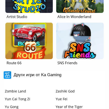
Artist Studio
Alice In Wonderland
Route 66
SNS Friends
Други игри от Ka Gaming
Zombie Land
Zashiki God
Yun Cai Tong Zi
Yue Fei
Yu Gong
Year of the Tiger