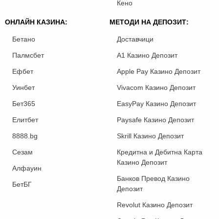
Кено
ОНЛАЙН КАЗИНА:
МЕТОДИ НА ДЕПОЗИТ:
Бетано
Доставчици
Палмсбет
A1 Казино Депозит
Ефбет
Apple Pay Казино Депозит
Уинбет
Vivacom Казино Депозит
Бет365
EasyPay Казино Депозит
Елитбет
Paysafe Казино Депозит
8888.bg
Skrill Казино Депозит
Сезам
Кредитна и Дебитна Карта
Казино Депозит
Алфауин
Банков Превод Казино
БетБГ
Депозит
Revolut Казино Депозит