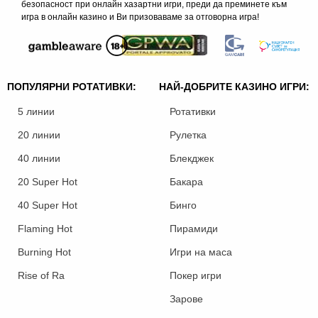
безопасност при онлайн хазартни игри, преди да преминете към
игра в онлайн казино и Ви призоваваме за отговорна игра!
ПОПУЛЯРНИ РОТАТИВКИ:
НАЙ-ДОБРИТЕ КАЗИНО ИГРИ:
5 линии
Ротативки
20 линии
Рулетка
40 линии
Блекджек
20 Super Hot
Бакара
40 Super Hot
Бинго
Flaming Hot
Пирамиди
Burning Hot
Игри на маса
Rise of Ra
Покер игри
Зарове