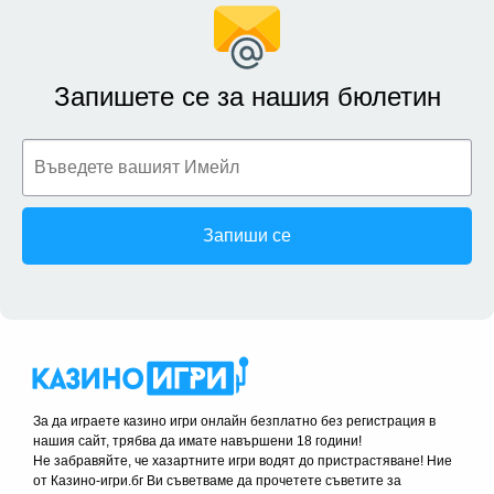
Запишете се за нашия бюлетин
Запиши се
За да играете казино игри онлайн безплатно без регистрация в
нашия сайт, трябва да имате навършени 18 години!
Не забравяйте, че хазартните игри водят до пристрастяване! Ние
от Казино-игри.бг Ви съветваме да прочетете съветите за