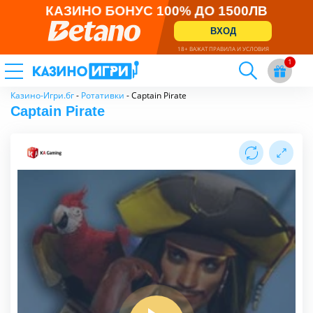
КАЗИНО БОНУС 100% ДО 1500ЛВ
ВХОД
18+ ВАЖАТ ПРАВИЛА И УСЛОВИЯ
Казино-Игри.бг
-
Ротативки
-
Captain Pirate
Captain Pirate