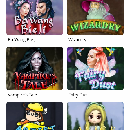
Ba Wang Bie Ji
Wizardry
Vampire’s Tale
Fairy Dust