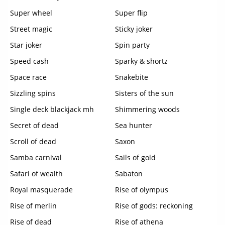
Super wheel
Super flip
Street magic
Sticky joker
Star joker
Spin party
Speed cash
Sparky & shortz
Space race
Snakebite
Sizzling spins
Sisters of the sun
Single deck blackjack mh
Shimmering woods
Secret of dead
Sea hunter
Scroll of dead
Saxon
Samba carnival
Sails of gold
Safari of wealth
Sabaton
Royal masquerade
Rise of olympus
Rise of merlin
Rise of gods: reckoning
Rise of dead
Rise of athena