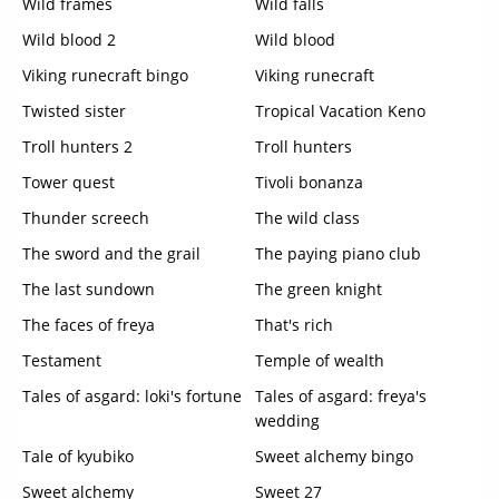
Wild frames
Wild falls
Wild blood 2
Wild blood
Viking runecraft bingo
Viking runecraft
Twisted sister
Tropical Vacation Keno
Troll hunters 2
Troll hunters
Tower quest
Tivoli bonanza
Thunder screech
The wild class
The sword and the grail
The paying piano club
The last sundown
The green knight
The faces of freya
That's rich
Testament
Temple of wealth
Tales of asgard: loki's fortune
Tales of asgard: freya's
wedding
Tale of kyubiko
Sweet alchemy bingo
Sweet alchemy
Sweet 27