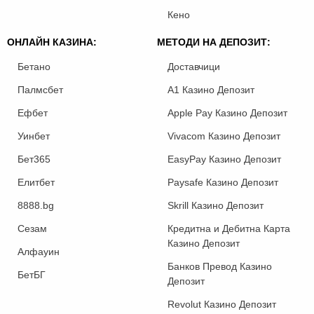
Кено
ОНЛАЙН КАЗИНА:
МЕТОДИ НА ДЕПОЗИТ:
Бетано
Доставчици
Палмсбет
A1 Казино Депозит
Ефбет
Apple Pay Казино Депозит
Уинбет
Vivacom Казино Депозит
Бет365
EasyPay Казино Депозит
Елитбет
Paysafe Казино Депозит
8888.bg
Skrill Казино Депозит
Сезам
Кредитна и Дебитна Карта
Казино Депозит
Алфауин
Банков Превод Казино
БетБГ
Депозит
Revolut Казино Депозит