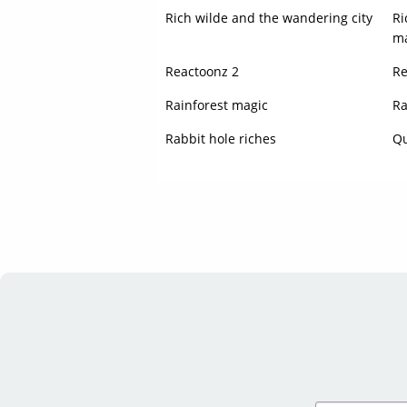
Rich wilde and the wandering city
Ri
m
Reactoonz 2
Re
Rainforest magic
Ra
Rabbit hole riches
Qu