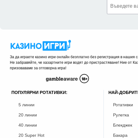
За да играете казино игри онлайн безплатно без регистрация в нашия с
Не забравяйте, че хазартните игри водят до пристрастяване! Ние от Ка
призоваваме за отговорна игра!
ПОПУЛЯРНИ РОТАТИВКИ:
НАЙ-ДОБРИТ
5 линии
Ротативки
20 линии
Рулетка
40 линии
Блекджек
20 Super Hot
Бакара