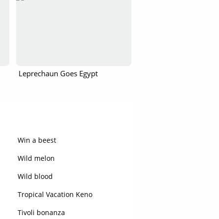
Leprechaun Goes Egypt
Win a beest
Wild melon
Wild blood
Tropical Vacation Keno
Tivoli bonanza