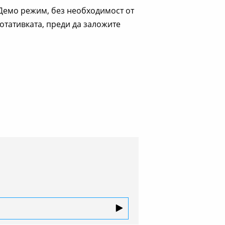
 Демо режим, без необходимост от
отативката, преди да заложите