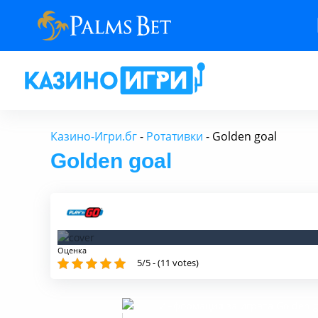
Казино-Игри.бг
-
Ротативки
-
Golden goal
Golden goal
Оценка
5/5 - (11 votes)