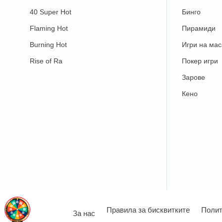
40 Super Hot
Бинго
Flaming Hot
Пирамиди
Burning Hot
Игри на мас
Rise of Ra
Покер игри
Зарове
Кено
Правила за бисквитките
Полит
За нас