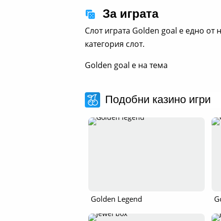
За играта
Слот играта Golden goal е едно от
категория слот.
Golden goal е на тема
Подобни казино игри
Golden Legend
G