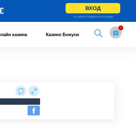
ВХОД
18+ ВАЖАТ ПРАВИЛА И УСЛОВИЯ
лайн казина
Казино Бонуси