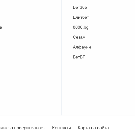
Бет365
Елитбет
а
8888.bg
Сезам
Алфауин
БетБГ
ика за поверителност
Контакти
Карта на сайта