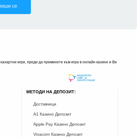
пиши се
хазартни игри, преди да преминете към игра в онлайн казино и Ви
МЕТОДИ НА ДЕПОЗИТ:
Доставчици
A1 Казино Депозит
Apple Pay Казино Депозит
Vivacom Казино Депозит