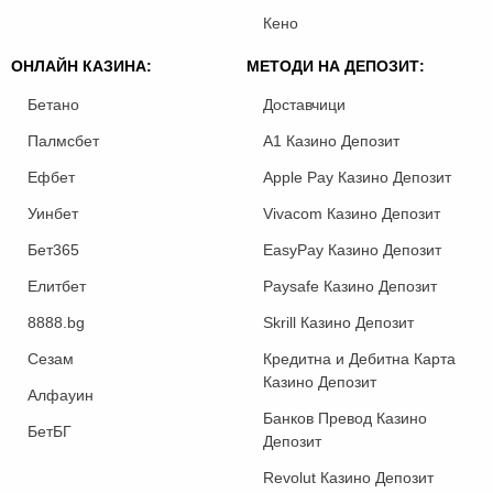
Кено
ОНЛАЙН КАЗИНА:
МЕТОДИ НА ДЕПОЗИТ:
Бетано
Доставчици
Палмсбет
A1 Казино Депозит
Ефбет
Apple Pay Казино Депозит
Уинбет
Vivacom Казино Депозит
Бет365
EasyPay Казино Депозит
Елитбет
Paysafe Казино Депозит
8888.bg
Skrill Казино Депозит
Сезам
Кредитна и Дебитна Карта
Казино Депозит
Алфауин
Банков Превод Казино
БетБГ
Депозит
Revolut Казино Депозит