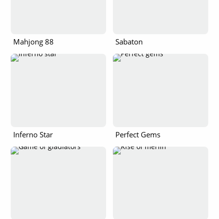
Mahjong 88
Sabaton
Inferno Star
Perfect Gems