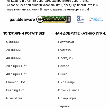
от Казино-игри.бг Ви съветваме да прочетете съветите за
безопасност при онлайн хазартни игри, преди да преминете към
игра в онлайн казино и Ви призоваваме за отговорна игра!
ПОПУЛЯРНИ РОТАТИВКИ:
НАЙ-ДОБРИТЕ КАЗИНО ИГРИ:
5 линии
Ротативки
20 линии
Рулетка
40 линии
Блекджек
20 Super Hot
Бакара
40 Super Hot
Бинго
Flaming Hot
Пирамиди
Burning Hot
Игри на маса
Rise of Ra
Покер игри
Зарове