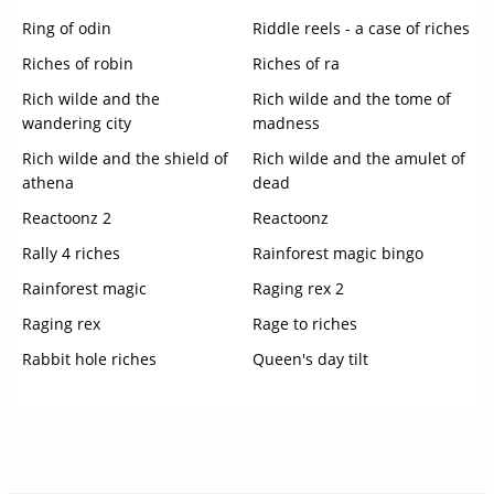
Ring of odin
Riddle reels - a case of riches
Riches of robin
Riches of ra
Rich wilde and the
Rich wilde and the tome of
wandering city
madness
Rich wilde and the shield of
Rich wilde and the amulet of
athena
dead
Reactoonz 2
Reactoonz
Rally 4 riches
Rainforest magic bingo
Rainforest magic
Raging rex 2
Raging rex
Rage to riches
Rabbit hole riches
Queen's day tilt