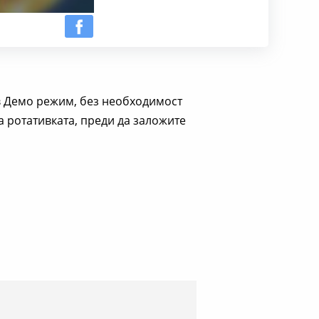
 в Демо режим, без необходимост
а ротативката, преди да заложите