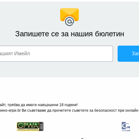
Запишете се за нашия бюлетин
За
айт, трябва да имате навършени 18 години!
зино-игри.бг Ви съветваме да прочетете съветите за безопасност при онлайн 