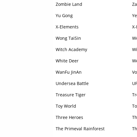
Zombie Land
Za
Yu Gong
Ye
X-Elements
X
Wong TaiSin
W
Witch Academy
Wi
White Deer
We
WanFu JinAn
Vo
Undersea Battle
U
Treasure Tiger
Tr
Toy World
To
Three Heroes
Th
The Primeval Rainforest
Th