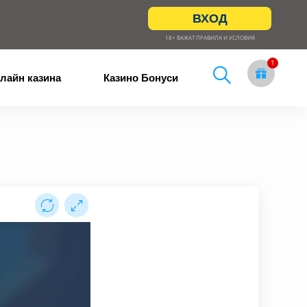
ВХОД
18+ ВАЖАТ ПРАВИЛА И УСЛОВИЯ
лайн казина
Казино Бонуси