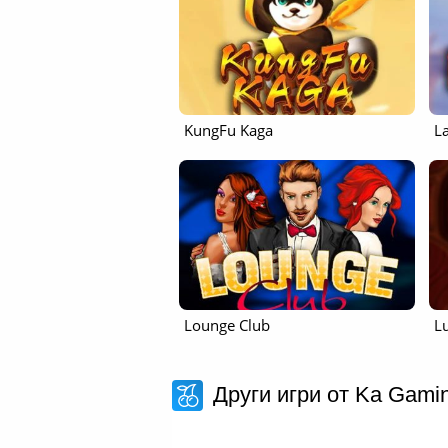
KungFu Kaga
La
Lounge Club
L
Други игри от Ka Gami