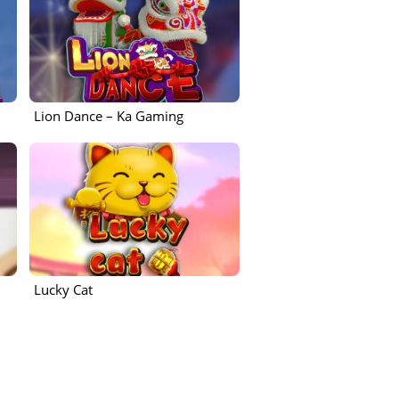
Lion Dance – Ka Gaming
Lucky Cat