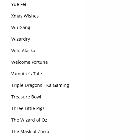
Yue Fei
Xmas Wishes
Wu Gang
Wizardry
Wild Alaska
Welcome Fortune
Vampire's Tale
Triple Dragons - Ka Gaming
Treasure Bowl
Three Little Pigs
The Wizard of Oz
The Mask of Zorro