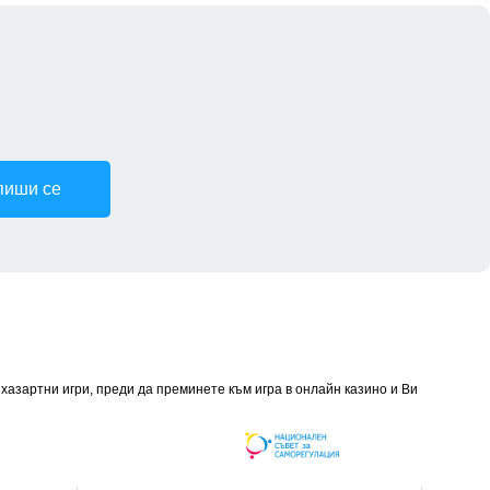
пиши се
хазартни игри, преди да преминете към игра в онлайн казино и Ви