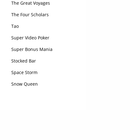
The Great Voyages
The Four Scholars
Tao
Super Video Poker
Super Bonus Mania
Stocked Bar
Space Storm
Snow Queen