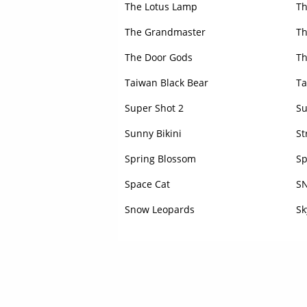
The Lotus Lamp
Th
The Grandmaster
Th
The Door Gods
Th
Taiwan Black Bear
Ta
Super Shot 2
Su
Sunny Bikini
St
Spring Blossom
Sp
Space Cat
SN
Snow Leopards
Sk