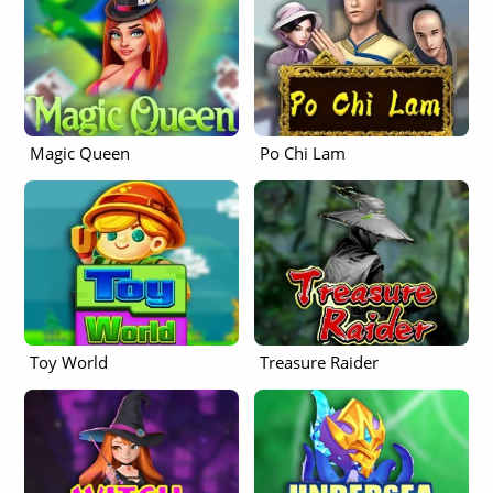
Magic Queen
Po Chi Lam
Toy World
Treasure Raider