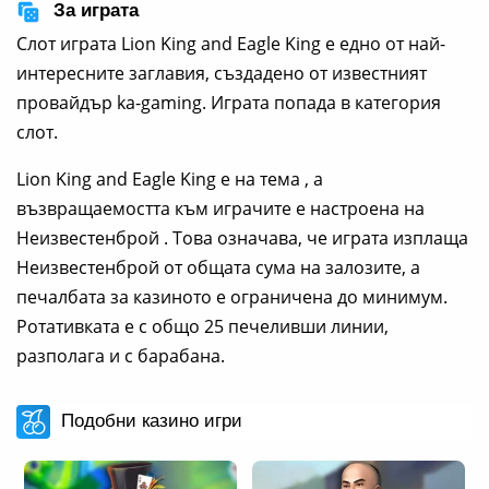
За играта
Слот играта Lion King and Eagle King е едно от най-
интересните заглавия, създадено от известният
провайдър ka-gaming. Играта попада в категория
слот.
Lion King and Eagle King е на тема , а
възвращаемостта към играчите е настроена на
Неизвестенброй . Това означава, че играта изплаща
Неизвестенброй от общата сума на залозите, а
печалбата за казиното е ограничена до минимум.
Ротативката е с общо 25 печеливши линии,
разполага и с барабана.
Подобни казино игри