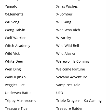
Yamato
Xmas Wishes
X-Elements
X-Bomber
Wu Song
Wu Gang
Wong TaiSin
Won Won Rich
Wolf Warrior
Wizardry
Witch Academy
Wild Wild Bell
Wild Vick
Wild Alaska
White Deer
Werewolf Is Coming
Wen Ding
Welcome Fortune
WanFu JinAn
Volcano Adventure
Veggies Plot
Vampire's Tale
Undersea Battle
UFO
Trippy Mushrooms
Triple Dragons - Ka Gaming
Treasure Tiger
Treasure Raider