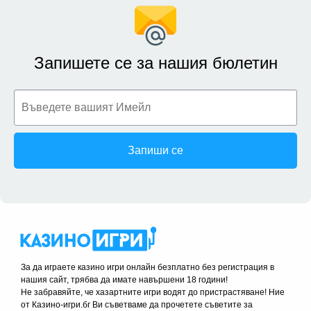
Запишете се за нашия бюлетин
Запиши се
За да играете казино игри онлайн безплатно без регистрация в
нашия сайт, трябва да имате навършени 18 години!
Не забравяйте, че хазартните игри водят до пристрастяване! Ние
от Казино-игри.бг Ви съветваме да прочетете съветите за