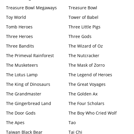
Treasure Bowl Megaways
Treasure Bowl
Toy World
Tower of Babel
Tomb Heroes
Three Little Pigs
Three Heroes
Three Gods
Three Bandits
The Wizard of Oz
The Primeval Rainforest
The Nutcracker
The Musketeers
The Mask of Zorro
The Lotus Lamp
The Legend of Heroes
The King of Dinosaurs
The Great Voyages
The Grandmaster
The Golden Ax
The Gingerbread Land
The Four Scholars
The Door Gods
The Boy Who Cried Wolf
The Apes
Tao
Taiwan Black Bear
Tai Chi