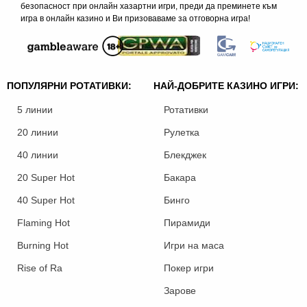
безопасност при онлайн хазартни игри, преди да преминете към
игра в онлайн казино и Ви призоваваме за отговорна игра!
ПОПУЛЯРНИ РОТАТИВКИ:
НАЙ-ДОБРИТЕ КАЗИНО ИГРИ:
5 линии
Ротативки
20 линии
Рулетка
40 линии
Блекджек
20 Super Hot
Бакара
40 Super Hot
Бинго
Flaming Hot
Пирамиди
Burning Hot
Игри на маса
Rise of Ra
Покер игри
Зарове