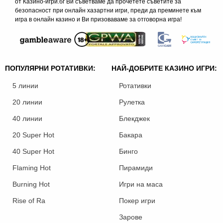
от Казино-игри.бг Ви съветваме да прочетете съветите за
безопасност при онлайн хазартни игри, преди да преминете към
игра в онлайн казино и Ви призоваваме за отговорна игра!
ПОПУЛЯРНИ РОТАТИВКИ:
НАЙ-ДОБРИТЕ КАЗИНО ИГРИ:
5 линии
Ротативки
20 линии
Рулетка
40 линии
Блекджек
20 Super Hot
Бакара
40 Super Hot
Бинго
Flaming Hot
Пирамиди
Burning Hot
Игри на маса
Rise of Ra
Покер игри
Зарове