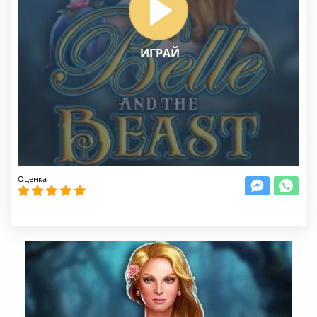
Оценка