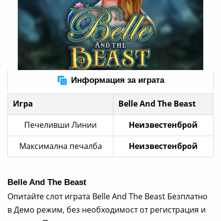
Информация за играта
Игра
Belle And The Beast
Печеливши Линии
Неизвестенброй
Максимална печалба
Неизвестенброй
Belle And The Beast
Опитайте слот играта Belle And The Beast Безплатно
в Демо режим, без необходимост от регистрация и