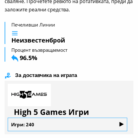
сваляне. Прочетете ревюто на ротативката, преди да
заложите реални средства.
Печеливши Линии
Неизвестенброй
Процент възвращаемост
96.5%
За доставчика на играта
High 5 Games Игри
Игри: 240