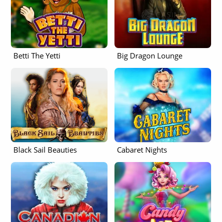
Betti The Yetti
Big Dragon Lounge
Black Sail Beauties
Cabaret Nights