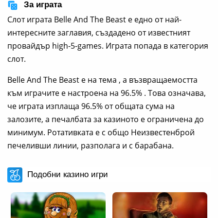
За играта
Слот играта Belle And The Beast е едно от най-
интересните заглавия, създадено от известният
провайдър high-5-games. Играта попада в категория
слот.
Belle And The Beast е на тема , а възвращаемостта
към играчите е настроена на 96.5% . Това означава,
че играта изплаща 96.5% от общата сума на
залозите, а печалбата за казиното е ограничена до
минимум. Ротативката е с общо Неизвестенброй
печеливши линии, разполага и с барабана.
Подобни казино игри