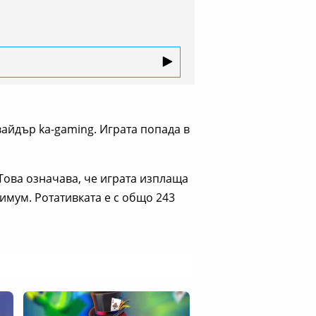
вайдър ka-gaming. Играта попада в
 Това означава, че играта изплаща
имум. Ротативката е с общо 243