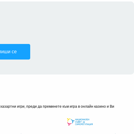
пиши се
хазартни игри, преди да преминете към игра в онлайн казино и Ви