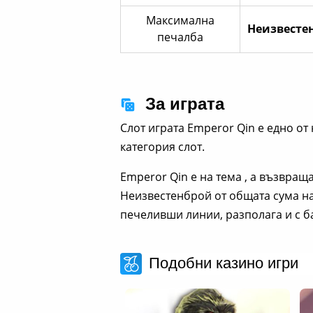
Максимална
Неизвесте
печалба
За играта
Слот играта Emperor Qin е едно от
категория слот.
Emperor Qin е на тема , а възвращ
Неизвестенброй от общата сума на
печеливши линии, разполага и с б
Подобни казино игри