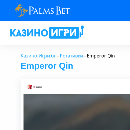
Казино-Игри.бг
-
Ротативки
-
Emperor Qin
Emperor Qin