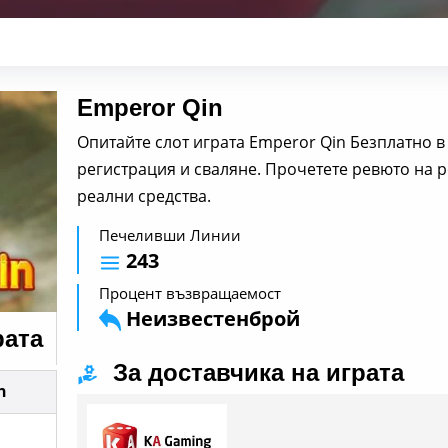
Emperor Qin
Опитайте слот играта Emperor Qin Безплатно 
регистрация и сваляне. Прочетете ревюто на р
реални средства.
Печеливши Линии
243
Процент възвращаемост
Неизвестенброй
рата
За доставчика на играта
n