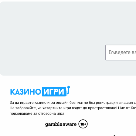
За да играете казино игри онлайн безплатно без регистрация в нашия с
Не забравяйте, че хазартните игри водят до пристрастяване! Ние от Ка
призоваваме за отговорна игра!