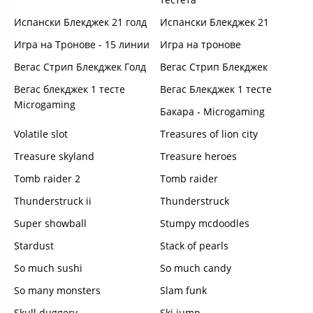
Испански Блекджек 21 голд
Испански Блекджек 21
Игра на Тронове - 15 линии
Игра на тронове
Вегас Стрип Блекджек Голд
Вегас Стрип Блекджек
Вегас блекджек 1 тесте
Вегас Блекджек 1 тесте
Microgaming
Бакара - Microgaming
Volatile slot
Treasures of lion city
Treasure skyland
Treasure heroes
Tomb raider 2
Tomb raider
Thunderstruck ii
Thunderstruck
Super showball
Stumpy mcdoodles
Stardust
Stack of pearls
So much sushi
So much candy
So many monsters
Slam funk
Skull duggery
Ski jump