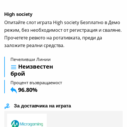
High society
Опитайте слот играта High society Безплатно в Демо
режим, без необходимост от регистрация и сваляне.
Прочетете ревюто на ротативката, преди да
заложите реални средства.
Печеливши Линии
Неизвестен
брой
Процент възвращаемост
96.80%
За доставчика на играта