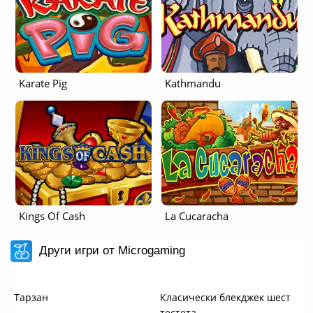
Karate Pig
Kathmandu
Kings Of Cash
La Cucaracha
Други игри от Microgaming
Тарзан
Класически блекджек шест
тестета