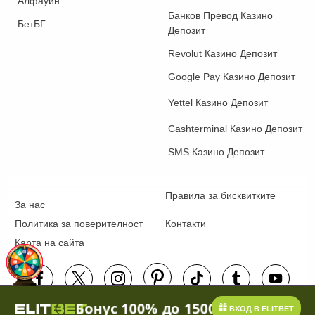
Алфауин
Банков Превод Казино
БетБГ
Депозит
Revolut Казино Депозит
Google Pay Казино Депозит
Yettel Казино Депозит
Cashterminal Казино Депозит
SMS Казино Депозит
Правила за бисквитките
За нас
Политика за поверителност
Контакти
Карта на сайта
Ⓒ Произведено в Пловдив 🇧🇬 България
Бонус 100% до 1500€
ВХОД В ELITBET