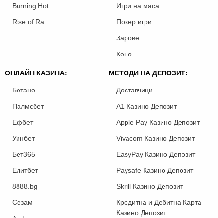
Burning Hot
Игри на маса
Rise of Ra
Покер игри
Зарове
Кено
ОНЛАЙН КАЗИНА:
МЕТОДИ НА ДЕПОЗИТ:
Бетано
Доставчици
Палмсбет
A1 Казино Депозит
Ефбет
Apple Pay Казино Депозит
Уинбет
Vivacom Казино Депозит
Бет365
EasyPay Казино Депозит
Елитбет
Paysafe Казино Депозит
8888.bg
Skrill Казино Депозит
Сезам
Кредитна и Дебитна Карта
Казино Депозит