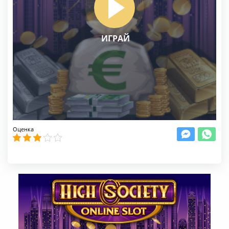
Оценка