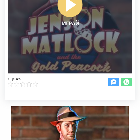
Оценка