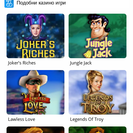
Подобни казино игри
Joker’s Riches
Jungle Jack
Lawless Love
Legends Of Troy