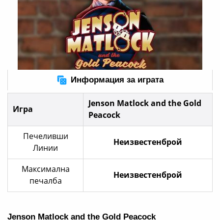
Информация за играта
Jenson Matlock and the Gold
Игра
Peacock
Печеливши
Неизвестенброй
Линии
Максимална
Неизвестенброй
печалба
Jenson Matlock and the Gold Peacock