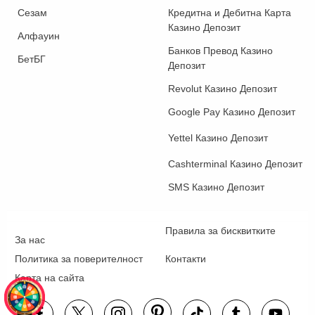
Сезам
Кредитна и Дебитна Карта
Казино Депозит
Алфауин
Банков Превод Казино
БетБГ
Депозит
Revolut Казино Депозит
Google Pay Казино Депозит
Yettel Казино Депозит
Cashterminal Казино Депозит
SMS Казино Депозит
Правила за бисквитките
За нас
Политика за поверителност
Контакти
Карта на сайта