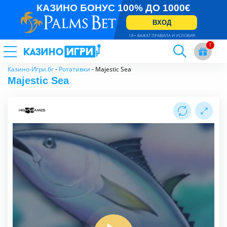
КАЗИНО БОНУС 100% ДО 1000€
ВХОД
18+ ВАЖАТ ПРАВИЛА И УСЛОВИЯ
Казино-Игри.бг
-
Ротативки
-
Majestic Sea
Majestic Sea