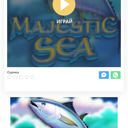
Оценка