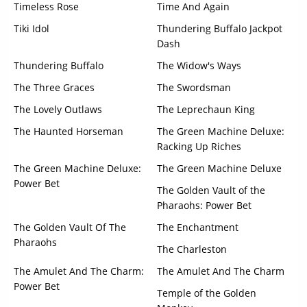
Timeless Rose
Time And Again
Tiki Idol
Thundering Buffalo Jackpot
Dash
Thundering Buffalo
The Widow's Ways
The Three Graces
The Swordsman
The Lovely Outlaws
The Leprechaun King
The Haunted Horseman
The Green Machine Deluxe:
Racking Up Riches
The Green Machine Deluxe:
The Green Machine Deluxe
Power Bet
The Golden Vault of the
Pharaohs: Power Bet
The Golden Vault Of The
The Enchantment
Pharaohs
The Charleston
The Amulet And The Charm:
The Amulet And The Charm
Power Bet
Temple of the Golden