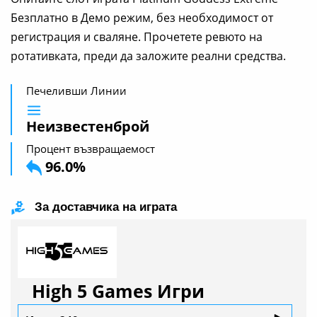
Безплатно в Демо режим, без необходимост от
регистрация и сваляне. Прочетете ревюто на
ротативката, преди да заложите реални средства.
Печеливши Линии
Неизвестенброй
Процент възвращаемост
96.0%
За доставчика на играта
High 5 Games Игри