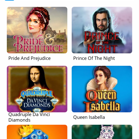
Pride And Prejudice
Prince Of The Night
Quadruple Da Vinci
Queen Isabella
Diamonds