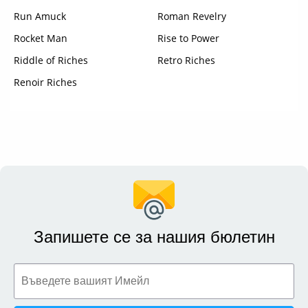
Run Amuck
Roman Revelry
Rocket Man
Rise to Power
Riddle of Riches
Retro Riches
Renoir Riches
Запишете се за нашия бюлетин