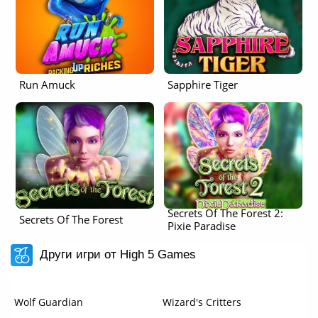
Run Amuck
Sapphire Tiger
Secrets Of The Forest 2:
Secrets Of The Forest
Pixie Paradise
Други игри от High 5 Games
Wolf Guardian
Wizard's Critters