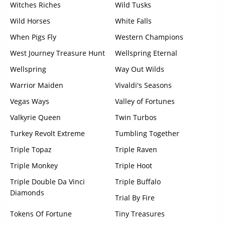
Witches Riches
Wild Tusks
Wild Horses
White Falls
When Pigs Fly
Western Champions
West Journey Treasure Hunt
Wellspring Eternal
Wellspring
Way Out Wilds
Warrior Maiden
Vivaldi's Seasons
Vegas Ways
Valley of Fortunes
Valkyrie Queen
Twin Turbos
Turkey Revolt Extreme
Tumbling Together
Triple Topaz
Triple Raven
Triple Monkey
Triple Hoot
Triple Double Da Vinci
Triple Buffalo
Diamonds
Trial By Fire
Tokens Of Fortune
Tiny Treasures